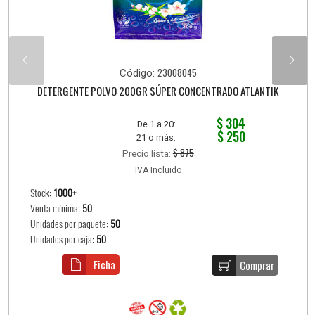
23008045
Código:
DETERGENTE POLVO 200GR SÚPER CONCENTRADO ATLANTIK
$ 304
De 1 a 20:
$ 250
21 o más:
$ 875
Precio lista:
IVA Incluido
Stock:
1000+
Venta mínima:
50
Unidades por paquete:
50
Unidades por caja:
50
Ficha
Comprar