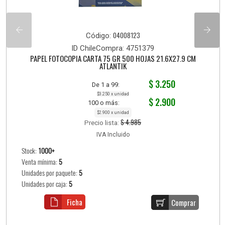
04008123
Código:
ID ChileCompra: 4751379
PAPEL FOTOCOPIA CARTA 75 GR 500 HOJAS 21.6X27.9 CM
ATLANTIK
$ 3.250
De 1 a 99:
$3.250 x unidad
$ 2.900
100 o más:
$2.900 x unidad
$ 4.985
Precio lista:
IVA Incluido
Stock:
1000+
Venta mínima:
5
Unidades por paquete:
5
Unidades por caja:
5
Ficha
Comprar